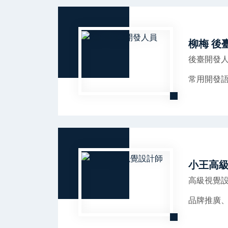
柳梅 後
後臺開發
常用開發
小王高
高級視覺
品牌推廣