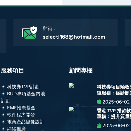
郵箱：
selecti168@hotmail.com
服務項目
顧問專欄
科技券TVP計劃
科技券項目驗收
復服務：從診斷
BUD專項基金内地
全流程指南
計劃
2025-06-02
EMF推廣基金
香港 TVP 撥款
軟件程序開發
重構：提升質量
電商產品攝像設計
性關鍵舉措
2025-06-02
網絡推廣