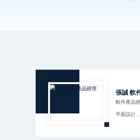
張誠 軟
軟件產品
平面設計，