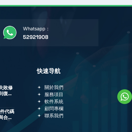
Whatsapp：
52921908
快速导航
關於我們
失敗修
到復驗
服務項目
軟件系統
顧問專欄
軟件代碼
聯系我們
與合規