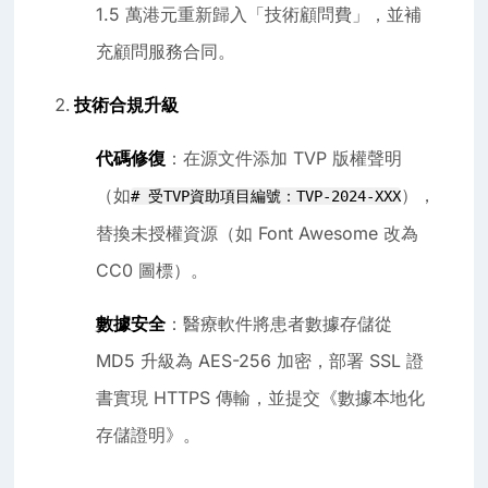
1.5 萬港元重新歸入「技術顧問費」，並補
充顧問服務合同。
技術合規升級
代碼修復
：在源文件添加 TVP 版權聲明
（如
），
# 受TVP資助項目編號：TVP-2024-XXX
替換未授權資源（如 Font Awesome 改為
CC0 圖標）。
數據安全
：醫療軟件將患者數據存儲從
MD5 升級為 AES-256 加密，部署 SSL 證
書實現 HTTPS 傳輸，並提交《數據本地化
存儲證明》。