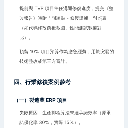
提前與 TVP 項目主任溝通修復進度，提交《整
改報告》時附「問題點 - 修復證據」對照表
（如代碼修改前後截圖、性能測試數據對
比）。
預留 10% 項目預算作為應急經費，用於突發的
技術整改或第三方審計。
四、行業修復案例參考
（一）製造業 ERP 項目
失敗原因：生產排程算法未達承諾效率（原承
諾優化率 30%，實際 15%）。